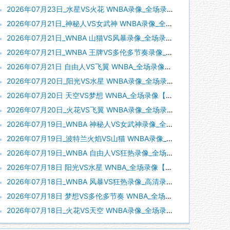
2026年07月23日_水星VS火花 WNBA录像_全场录像【高清回放】
2026年07月21日_神秘人VS女武神 WNBA录像_全场录像【全场回放】
2026年07月21日_WNBA 山猫VS风暴录像_全场录像【视频集锦】
2026年07月21日_WNBA 王牌VS多伦多节奏录像_全场录像【高清回放】
2026年07月21日 自由人VS飞翼 WNBA_全场录像【视频集锦】
2026年07月20日_阳光VS水星 WNBA录像_全场录像【视频集锦】
2026年07月20日 天空VS梦想 WNBA_全场录像【视频集锦】
2026年07月20日_火花VS飞翼 WNBA录像_全场录像【视频集锦】
2026年07月19日_WNBA 神秘人VS女武神录像_全场录像【高清回放】
2026年07月19日_波特兰火焰VS山猫 WNBA录像_全场录像【视频集锦】
2026年07月19日_WNBA 自由人VS狂热录像_全场录像【高清回放】
2026年07月18日 阳光VS水星 WNBA_全场录像【视频集锦】
2026年07月18日_WNBA 风暴VS狂热录像_高清录像【全场回放】
2026年07月18日 梦想VS多伦多节奏 WNBA_全场录像【全场回放】
2026年07月18日_火花VS天空 WNBA录像_全场录像【全场回放】