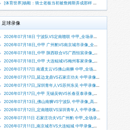
[体育世界]杨毅：骑士老板当初被詹姆斯弄成那样 我不太信他能
足球录像
2026年07月18日 宁波队VS定南赣联 中甲_全场录像【全场回放】
2026年07月18日_中甲 广州豹VS南京城市录像_全场录像【视频集锦】
2026年07月18日_中甲 陕西联合VS广西恒宸录像_全场录像【视频集锦】
2026年07月18日_中甲 大连鲲城VS梅州客家录像_全场录像【全场回放】
2026年07月17日 南通支云VS佛山南狮 中甲_全场录像【全场回放】
2026年07月17日_延边龙鼎VS石家庄功夫 中甲录像_全场录像【视频集锦】
2026年07月17日_深圳青年人VS苏州东吴 中甲录像_全场录像【高清回放】
2026年07月17日_中甲 无锡吴钩VS长春亚泰录像_全场录像【高清回放】
2026年07月13日_佛山南狮VS宁波队 中甲录像_高清录像【全场回放】
2026年07月12日_定南赣联VS深圳青年人 中甲录像_全场录像【全场回放】
2026年07月11日 石家庄功夫VS广州豹 中甲_全场录像【全场回放】
2026年07月11日_南京城市VS大连鲲城 中甲录像_全场录像【视频集锦】