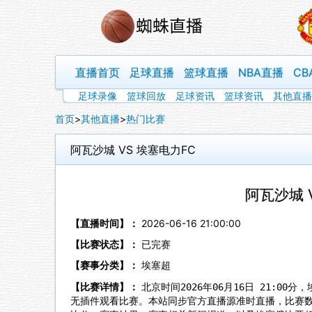
直播首页
足球直播
篮球直播
NBA直播
CB
足球录像
篮球回放
足球资讯
篮球资讯
其他直播
首页
>
其他直播
>
热门比赛
阿瓦沙城 VS 埃塞电力FC
阿瓦沙城 
【直播时间】：
2026-06-16 21:00:00
【比赛状态】：
已完赛
【赛事分类】：
埃塞超
【比赛详情】：
北京时间2026年06月16日 21:00
无插件观看比赛。本站同步官方直播源准时直播，比赛