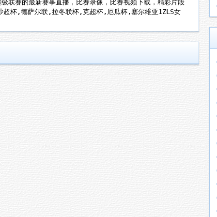
超级联赛的最新赛事直播，比赛录像，比赛视频下载，精彩片段
超杯,德萨尔联,拉冬联杯,克超杯,厄瓜杯,塞尔维亚1ZLS女