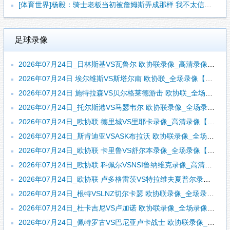
[体育世界]杨毅：骑士老板当初被詹姆斯弄成那样 我不太信他能
足球录像
2026年07月24日_日林斯基VS瓦鲁尔 欧协联录像_高清录像【全场回放】
2026年07月24日 埃尔维斯VS斯塔尔南 欧协联_全场录像【全场回放】
2026年07月24日 施特拉森VS贝尔格莱德游击 欧协联_全场录像【视频集锦】
2026年07月24日_托尔斯港VS马瑟韦尔 欧协联录像_全场录像【视频集锦】
2026年07月24日_欧协联 德里城VS里耶卡录像_高清录像【全场回放】
2026年07月24日_斯肯迪亚VSASK布拉沃 欧协联录像_全场录像【高清回放】
2026年07月24日_欧协联 卡里鲁VS舒尔本录像_全场录像【高清回放】
2026年07月24日_欧协联 科佩尔VSNSI鲁纳维克录像_高清录像【全场回放】
2026年07月24日_欧协联 卢多格雷茨VS特拉维夫夏普尔录像_全场录像【视频集锦】
2026年07月24日_根特VSLNZ切尔卡瑟 欧协联录像_全场录像【视频集锦】
2026年07月24日_杜卡吉尼VS卢加诺 欧协联录像_全场录像【视频集锦】
2026年07月24日_佩特罗古VS巴尼亚卢卡战士 欧协联录像_全场录像【全场回放】