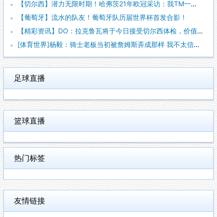
【切尔西】潜力无限时期！哈弗茨21年欧冠采访：我TM一点不在
【葡萄牙】流水的队友！葡萄牙队历届世界杯首发合影！
【精彩资讯】DO：拉克鲁瓦将于今日接受切尔西体检，价值约52
[体育世界]杨毅：骑士老板当初被詹姆斯弄成那样 我不太信他能
足球直播
篮球直播
热门标签
友情链接