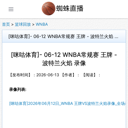
展开菜单
首页
>
篮球回放
>
WNBA
[咪咕体育]- 06-12 WNBA常规赛 王牌 - 波特兰火焰 录像
[咪咕体育]- 06-12 WNBA常规赛 王牌 -
波特兰火焰 录像
【发布时间】：2026-06-13 【作者】： 【阅读】：
录像列表:
[咪咕体育]2026年06月12日_WNBA 王牌VS波特兰火焰录像_全