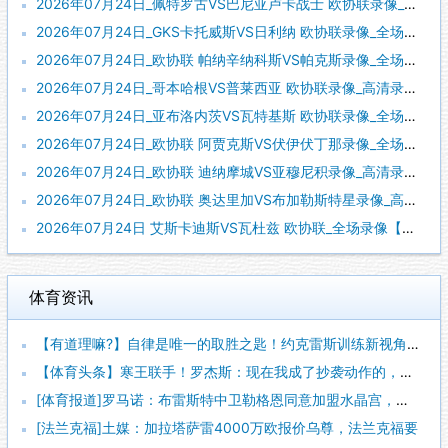
2026年07月24日_佩特罗古VS巴尼亚卢卡战士 欧协联录像_全场录像【全场回放】
2026年07月24日_GKS卡托威斯VS日利纳 欧协联录像_全场录像【高清回放】
2026年07月24日_欧协联 帕纳辛纳科斯VS帕克斯录像_全场录像【视频集锦】
2026年07月24日_哥本哈根VS普莱西亚 欧协联录像_高清录像【全场回放】
2026年07月24日_亚布洛内茨VS瓦特基斯 欧协联录像_全场录像【视频集锦】
2026年07月24日_欧协联 阿贾克斯VS伏伊伏丁那录像_全场录像【视频集锦】
2026年07月24日_欧协联 迪纳摩城VS亚穆尼积录像_高清录像【全场回放】
2026年07月24日_欧协联 奥达里加VS布加勒斯特星录像_高清录像【全场回放】
2026年07月24日 艾斯卡迪斯VS瓦杜兹 欧协联_全场录像【视频集锦】
体育资讯
【有道理嘛?】自律是唯一的取胜之匙！约克雷斯训练新视角！
【体育头条】寒王联手！罗杰斯：现在我成了抄袭动作的，帕尔默有
[体育报道]罗马诺：布雷斯特中卫勒格恩同意加盟水晶宫，他很期
[法兰克福]土媒：加拉塔萨雷4000万欧报价乌尊，法兰克福要