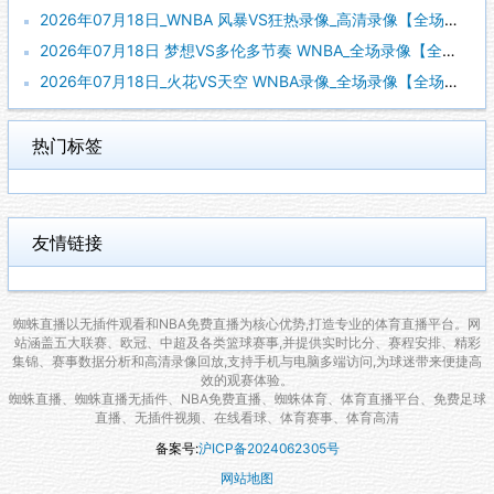
2026年07月18日_WNBA 风暴VS狂热录像_高清录像【全场回放】
2026年07月18日 梦想VS多伦多节奏 WNBA_全场录像【全场回放】
2026年07月18日_火花VS天空 WNBA录像_全场录像【全场回放】
热门标签
友情链接
蜘蛛直播以无插件观看和NBA免费直播为核心优势,打造专业的体育直播平台。网
站涵盖五大联赛、欧冠、中超及各类篮球赛事,并提供实时比分、赛程安排、精彩
集锦、赛事数据分析和高清录像回放,支持手机与电脑多端访问,为球迷带来便捷高
效的观赛体验。
蜘蛛直播、蜘蛛直播无插件、NBA免费直播、蜘蛛体育、体育直播平台、免费足球
直播、无插件视频、在线看球、体育赛事、体育高清
备案号:
沪ICP备2024062305号
网站地图