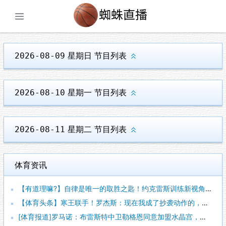
展开菜单
星期日
节目列表
2026-08-09
星期一
节目列表
2026-08-10
星期二
节目列表
2026-08-11
体育资讯
【有道理嘛?】自律是唯一的取胜之匙！约克雷斯训练新视角！
【体育头条】寒王联手！罗杰斯：现在我成了抄袭动作的，帕尔默有
[体育报道]罗马诺：布雷斯特中卫勒格恩同意加盟水晶宫，他很期