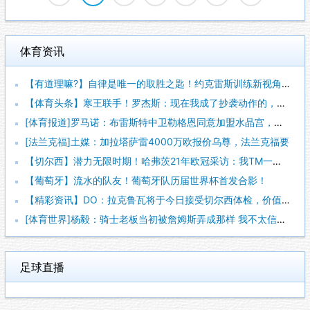
体育资讯
【有道理嘛?】自律是唯一的取胜之匙！约克雷斯训练新视角！
【体育头条】寒王联手！罗杰斯：现在我成了抄袭动作的，帕尔默有
[体育报道]罗马诺：布雷斯特中卫勒格恩同意加盟水晶宫，他很期
[法兰克福]土媒：加拉塔萨雷4000万欧报价乌尊，法兰克福要
【切尔西】潜力无限时期！哈弗茨21年欧冠采访：我TM一点不在
【葡萄牙】流水的队友！葡萄牙队历届世界杯首发合影！
【精彩资讯】DO：拉克鲁瓦将于今日接受切尔西体检，价值约52
[体育世界]杨毅：骑士老板当初被詹姆斯弄成那样 我不太信他能
足球直播