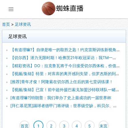
展开菜单
首页
>
足球资讯
足球资讯
【有道理嘛?】自律是唯一的取胜之匙！约克雷斯训练新视角！
【切尔西】潜力无限时期！哈弗茨21年欧冠采访：我TM一点不在意八千万身价！
【精彩资讯】DO：拉克鲁瓦将于今日接受切尔西体检，价值约5200万镑交易将敲定
【视频/集锦】特里：对库库的离开感到失望，但罗杰斯的到来又让我期待
[推荐]青年才俊！阿隆索在切尔西上任后的第七堂训练课！
【视频/集锦】已宣！前中超外援巴索戈加盟沙特联球队一睹前中超外援之风采
[有道理嘛?]特朗普：我们举办了史上最成功的一届世界杯
[拜仁慕尼黑]踢球者德甲门将评级：世界级空缺，科贝尔、乌尔比希洲际级
首页
1
2
3
4
5
末页