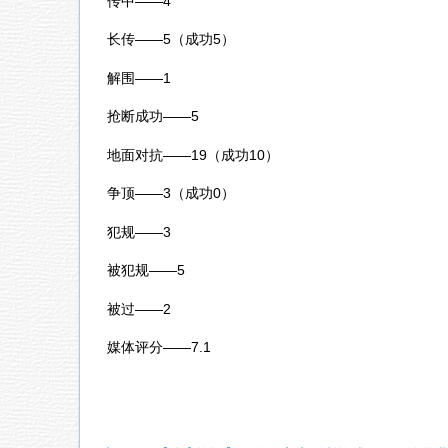
传中——4
长传——5（成功5）
解围——1
抢断成功——5
地面对抗——19（成功10）
争顶——3（成功0）
犯规——3
被犯规——5
被过——2
媒体评分——7.1