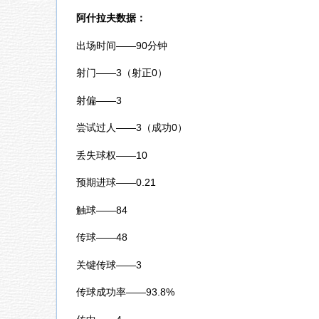
阿什拉夫数据：
出场时间——90分钟
射门——3（射正0）
射偏——3
尝试过人——3（成功0）
丢失球权——10
预期进球——0.21
触球——84
传球——48
关键传球——3
传球成功率——93.8%