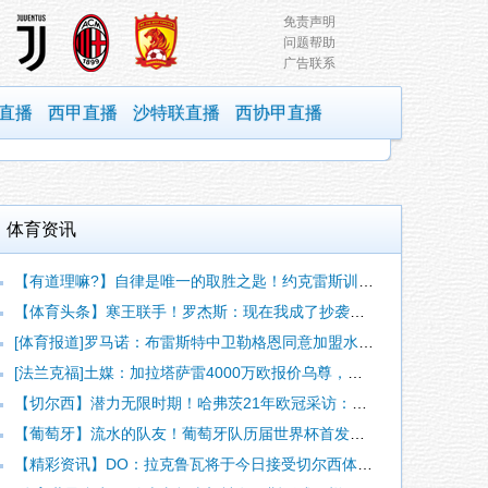
免责声明
问题帮助
广告联系
直播
西甲直播
沙特联直播
西协甲直播
体育资讯
【有道理嘛?】自律是唯一的取胜之匙！约克雷斯训练新视角！
【体育头条】寒王联手！罗杰斯：现在我成了抄袭动作的，帕尔默有
[体育报道]罗马诺：布雷斯特中卫勒格恩同意加盟水晶宫，他很期
[法兰克福]土媒：加拉塔萨雷4000万欧报价乌尊，法兰克福要
【切尔西】潜力无限时期！哈弗茨21年欧冠采访：我TM一点不在
【葡萄牙】流水的队友！葡萄牙队历届世界杯首发合影！
【精彩资讯】DO：拉克鲁瓦将于今日接受切尔西体检，价值约52