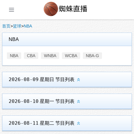
展开菜单
首页
>
篮球
>
NBA
NBA
NBA
CBA
WNBA
WCBA
NBA-G
2026-08-09
星期日
节目列表
2026-08-10
星期一
节目列表
2026-08-11
星期二
节目列表