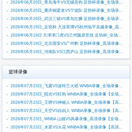
2026年06月20日_青岛海牛VS无锡吴钩 足协杯录像_全场录像【高清回放】
2026年06月20日_重庆铜梁龙VS宁波队 足协杯录像_全场录像【全场回放】
2026年06月20日_武汉三镇VS青岛红狮 足协杯录像_全场录像【高清回放】
2026年06月19日_足协杯 大连英博VS杭州临平吴越录像_高清录像【全场回放】
2026年06月19日 天津津门虎VS兰州陇原竞技 足协杯_全场录像【全场回放】
2026年06月19日_北京国安VS广州豹 足协杯录像_高清录像【全场回放】
2026年06月19日_河南队VS江西庐山 足协杯录像_高清录像【全场回放】
篮球录像
2026年07月23日_飞翼VS波特兰火焰 WNBA录像_全场录像【高清回放】
2026年07月23日_阳光VS狂热 WNBA录像_全场录像【全场回放】
2026年07月23日_王牌VS神秘人 WNBA录像_全场录像【高清回放】
2026年07月23日_天空VS自由人 WNBA录像_全场录像【高清回放】
2026年07月23日_WNBA 山猫VS风暴录像_高清录像【全场回放】
2026年07月23日_水星VS火花 WNBA录像_全场录像【高清回放】