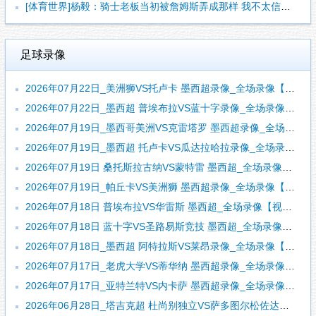
[体育世界]杨毅：骑士老板当初被詹姆斯弄成那样 我不太信他能
足球录像
2026年07月22日_美洲狮VS托卢卡 墨西超录像_全场录像【视频集锦】
2026年07月22日_墨西超 普埃布拉VS蓝十字录像_全场录像【视频集锦】
2026年07月19日_墨西哥美洲VS克雷塔罗 墨西超录像_全场录像【视频集锦】
2026年07月19日_墨西超 托卢卡VS瓜达拉哈拉录像_全场录像【全场回放】
2026年07月19日 桑托斯拉古纳VS蒙特雷 墨西超_全场录像【视频集锦】
2026年07月19日_帕丘卡VS美洲狮 墨西超录像_全场录像【高清回放】
2026年07月18日 普埃布拉VS华雷斯 墨西超_全场录像【视频集锦】
2026年07月18日 蓝十字VS圣路易斯竞技 墨西超_全场录像【全场回放】
2026年07月18日_墨西超 阿特拉斯VS莱昂录像_全场录像【全场回放】
2026年07月17日_老虎大学VS蒂华纳 墨西超录像_全场录像【视频集锦】
2026年07月17日_亚特兰特VS内卡萨 墨西超录像_全场录像【高清回放】
2026年06月28日_塔吉克超 杜尚别独立VS萨多图尔松佐达录像_全场录像【全场回放】