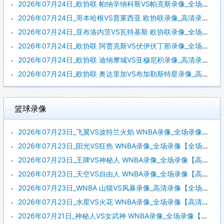
2026年07月24日_欧协联 帕纳辛纳科斯VS帕克斯录像_全场录像【视频集锦】
2026年07月24日_哥本哈根VS普莱西亚 欧协联录像_高清录像【全场回放】
2026年07月24日_亚布洛内茨VS瓦特基斯 欧协联录像_全场录像【视频集锦】
2026年07月24日_欧协联 阿贾克斯VS伏伊伏丁那录像_全场录像【视频集锦】
2026年07月24日_欧协联 迪纳摩城VS亚穆尼积录像_高清录像【全场回放】
2026年07月24日_欧协联 奥达里加VS布加勒斯特星录像_高清录像【全场回放】
篮球录像
2026年07月23日_飞翼VS波特兰火焰 WNBA录像_全场录像【高清回放】
2026年07月23日_阳光VS狂热 WNBA录像_全场录像【全场回放】
2026年07月23日_王牌VS神秘人 WNBA录像_全场录像【高清回放】
2026年07月23日_天空VS自由人 WNBA录像_全场录像【高清回放】
2026年07月23日_WNBA 山猫VS风暴录像_高清录像【全场回放】
2026年07月23日_水星VS火花 WNBA录像_全场录像【高清回放】
2026年07月21日_神秘人VS女武神 WNBA录像_全场录像【全场回放】