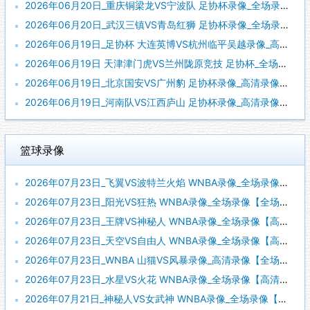
2026年06月20日_重庆铜梁龙VS宁波队 足协杯录像_全场录像【全场回放】
2026年06月20日_武汉三镇VS青岛红狮 足协杯录像_全场录像【高清回放】
2026年06月19日_足协杯 大连英博VS杭州临平吴越录像_高清录像【全场回放】
2026年06月19日 天津津门虎VS兰州陇原竞技 足协杯_全场录像【全场回放】
2026年06月19日_北京国安VS广州豹 足协杯录像_高清录像【全场回放】
2026年06月19日_河南队VS江西庐山 足协杯录像_高清录像【全场回放】
篮球录像
2026年07月23日_飞翼VS波特兰火焰 WNBA录像_全场录像【高清回放】
2026年07月23日_阳光VS狂热 WNBA录像_全场录像【全场回放】
2026年07月23日_王牌VS神秘人 WNBA录像_全场录像【高清回放】
2026年07月23日_天空VS自由人 WNBA录像_全场录像【高清回放】
2026年07月23日_WNBA 山猫VS风暴录像_高清录像【全场回放】
2026年07月23日_水星VS火花 WNBA录像_全场录像【高清回放】
2026年07月21日_神秘人VS女武神 WNBA录像_全场录像【全场回放】