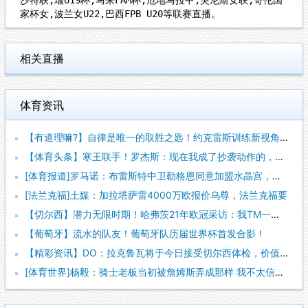
家杯女,波兰女U22,巴西FPB U20等联赛直播。
相关直播
体育资讯
【有道理嘛?】自律是唯一的取胜之匙！约克雷斯训练新视角！
【体育头条】寒王联手！罗杰斯：现在我成了抄袭动作的，帕尔默有
[体育报道]罗马诺：布雷斯特中卫勒格恩同意加盟水晶宫，他很期
[法兰克福]土媒：加拉塔萨雷4000万欧报价乌尊，法兰克福要
【切尔西】潜力无限时期！哈弗茨21年欧冠采访：我TM一点不在
【葡萄牙】流水的队友！葡萄牙队历届世界杯首发合影！
【精彩资讯】DO：拉克鲁瓦将于今日接受切尔西体检，价值约52
[体育世界]杨毅：骑士老板当初被詹姆斯弄成那样 我不太信他能