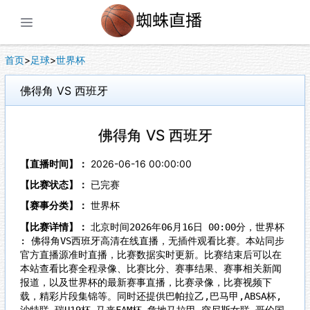
展开菜单
首页
>
足球
>
世界杯
佛得角 VS 西班牙
佛得角 VS 西班牙
【直播时间】：
2026-06-16 00:00:00
【比赛状态】：
已完赛
【赛事分类】：
世界杯
【比赛详情】：
北京时间2026年06月16日 00:00分，世界杯
: 佛得角VS西班牙高清在线直播，无插件观看比赛。本站同步
官方直播源准时直播，比赛数据实时更新。比赛结束后可以在
本站查看比赛全程录像、比赛比分、赛事结果、赛事相关新闻
报道，以及世界杯的最新赛事直播，比赛录像，比赛视频下
载，精彩片段集锦等。同时还提供巴帕拉乙,巴马甲,ABSA杯,
沙特联,瑞U19杯,马来FAM杯,危地马拉甲,突尼斯女联,哥伦国