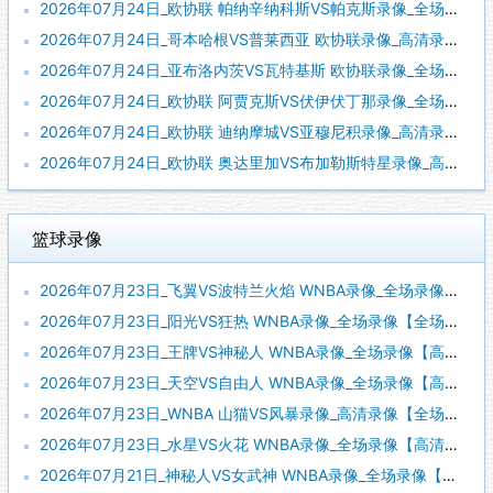
2026年07月24日_欧协联 帕纳辛纳科斯VS帕克斯录像_全场录像【视频集锦】
2026年07月24日_哥本哈根VS普莱西亚 欧协联录像_高清录像【全场回放】
2026年07月24日_亚布洛内茨VS瓦特基斯 欧协联录像_全场录像【视频集锦】
2026年07月24日_欧协联 阿贾克斯VS伏伊伏丁那录像_全场录像【视频集锦】
2026年07月24日_欧协联 迪纳摩城VS亚穆尼积录像_高清录像【全场回放】
2026年07月24日_欧协联 奥达里加VS布加勒斯特星录像_高清录像【全场回放】
篮球录像
2026年07月23日_飞翼VS波特兰火焰 WNBA录像_全场录像【高清回放】
2026年07月23日_阳光VS狂热 WNBA录像_全场录像【全场回放】
2026年07月23日_王牌VS神秘人 WNBA录像_全场录像【高清回放】
2026年07月23日_天空VS自由人 WNBA录像_全场录像【高清回放】
2026年07月23日_WNBA 山猫VS风暴录像_高清录像【全场回放】
2026年07月23日_水星VS火花 WNBA录像_全场录像【高清回放】
2026年07月21日_神秘人VS女武神 WNBA录像_全场录像【全场回放】