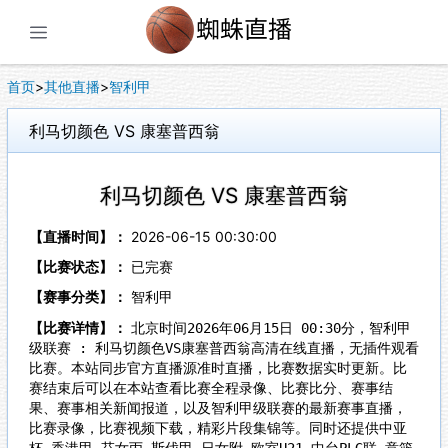
展开菜单
首页
>
其他直播
>
智利甲
利马切颜色 VS 康塞普西翁
利马切颜色 VS 康塞普西翁
【直播时间】：
2026-06-15 00:30:00
【比赛状态】：
已完赛
【赛事分类】：
智利甲
【比赛详情】：
北京时间2026年06月15日 00:30分，智利甲
级联赛 : 利马切颜色VS康塞普西翁高清在线直播，无插件观看
比赛。本站同步官方直播源准时直播，比赛数据实时更新。比
赛结束后可以在本站查看比赛全程录像、比赛比分、赛事结
果、赛事相关新闻报道，以及智利甲级联赛的最新赛事直播，
比赛录像，比赛视频下载，精彩片段集锦等。同时还提供中亚
杯,香港甲,芬女丙,斯伐甲,日女附,欧室U21,中台PLG联,意篮