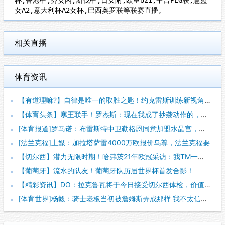
女A2,意大利杯A2女杯,巴西奥罗联等联赛直播。
相关直播
体育资讯
【有道理嘛?】自律是唯一的取胜之匙！约克雷斯训练新视角！
【体育头条】寒王联手！罗杰斯：现在我成了抄袭动作的，帕尔默有
[体育报道]罗马诺：布雷斯特中卫勒格恩同意加盟水晶宫，他很期
[法兰克福]土媒：加拉塔萨雷4000万欧报价乌尊，法兰克福要
【切尔西】潜力无限时期！哈弗茨21年欧冠采访：我TM一点不在
【葡萄牙】流水的队友！葡萄牙队历届世界杯首发合影！
【精彩资讯】DO：拉克鲁瓦将于今日接受切尔西体检，价值约52
[体育世界]杨毅：骑士老板当初被詹姆斯弄成那样 我不太信他能