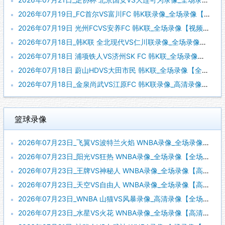
2026年07月19日_FC首尔VS富川FC 韩K联录像_全场录像【高清回放】
2026年07月19日 光州FCVS安养FC 韩K联_全场录像【视频集锦】
2026年07月18日_韩K联 全北现代VS仁川联录像_全场录像【高清回放】
2026年07月18日 浦项铁人VS济州SK FC 韩K联_全场录像【视频集锦】
2026年07月18日 蔚山HDVS大田市民 韩K联_全场录像【全场回放】
2026年07月18日_金泉尚武VS江原FC 韩K联录像_高清录像【全场回放】
篮球录像
2026年07月23日_飞翼VS波特兰火焰 WNBA录像_全场录像【高清回放】
2026年07月23日_阳光VS狂热 WNBA录像_全场录像【全场回放】
2026年07月23日_王牌VS神秘人 WNBA录像_全场录像【高清回放】
2026年07月23日_天空VS自由人 WNBA录像_全场录像【高清回放】
2026年07月23日_WNBA 山猫VS风暴录像_高清录像【全场回放】
2026年07月23日_水星VS火花 WNBA录像_全场录像【高清回放】