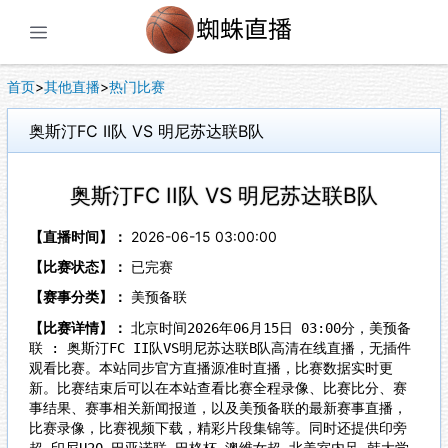
展开菜单
首页
>
其他直播
>
热门比赛
奥斯汀FC II队 VS 明尼苏达联B队
奥斯汀FC II队 VS 明尼苏达联B队
【直播时间】：
2026-06-15 03:00:00
【比赛状态】：
已完赛
【赛事分类】：
美预备联
【比赛详情】：
北京时间2026年06月15日 03:00分，美预备
联 : 奥斯汀FC II队VS明尼苏达联B队高清在线直播，无插件
观看比赛。本站同步官方直播源准时直播，比赛数据实时更
新。比赛结束后可以在本站查看比赛全程录像、比赛比分、赛
事结果、赛事相关新闻报道，以及美预备联的最新赛事直播，
比赛录像，比赛视频下载，精彩片段集锦等。同时还提供印旁
超,印尼U20,巴亚诺联,巴格杯,澳维女超,北美室内足,韩大学