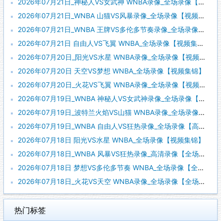
2026年07月21日_神秘人VS女武神 WNBA录像_全场录像【全场回放】
2026年07月21日_WNBA 山猫VS风暴录像_全场录像【视频集锦】
2026年07月21日_WNBA 王牌VS多伦多节奏录像_全场录像【高清回放】
2026年07月21日 自由人VS飞翼 WNBA_全场录像【视频集锦】
2026年07月20日_阳光VS水星 WNBA录像_全场录像【视频集锦】
2026年07月20日 天空VS梦想 WNBA_全场录像【视频集锦】
2026年07月20日_火花VS飞翼 WNBA录像_全场录像【视频集锦】
2026年07月19日_WNBA 神秘人VS女武神录像_全场录像【高清回放】
2026年07月19日_波特兰火焰VS山猫 WNBA录像_全场录像【视频集锦】
2026年07月19日_WNBA 自由人VS狂热录像_全场录像【高清回放】
2026年07月18日 阳光VS水星 WNBA_全场录像【视频集锦】
2026年07月18日_WNBA 风暴VS狂热录像_高清录像【全场回放】
2026年07月18日 梦想VS多伦多节奏 WNBA_全场录像【全场回放】
2026年07月18日_火花VS天空 WNBA录像_全场录像【全场回放】
热门标签