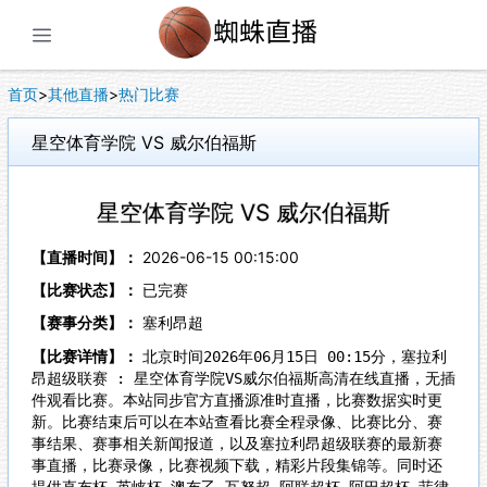
展开菜单
首页
>
其他直播
>
热门比赛
星空体育学院 VS 威尔伯福斯
星空体育学院 VS 威尔伯福斯
【直播时间】：
2026-06-15 00:15:00
【比赛状态】：
已完赛
【赛事分类】：
塞利昂超
【比赛详情】：
北京时间2026年06月15日 00:15分，塞拉利
昂超级联赛 : 星空体育学院VS威尔伯福斯高清在线直播，无插
件观看比赛。本站同步官方直播源准时直播，比赛数据实时更
新。比赛结束后可以在本站查看比赛全程录像、比赛比分、赛
事结果、赛事相关新闻报道，以及塞拉利昂超级联赛的最新赛
事直播，比赛录像，比赛视频下载，精彩片段集锦等。同时还
提供直布杯,英峡杯,澳布乙,瓦努超,阿联超杯,阿巴超杯,菲律