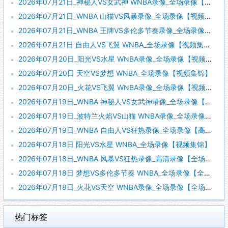
2026年07月21日_神秘人VS女武神 WNBA录像_全场录像【全场回放】
2026年07月21日_WNBA 山猫VS风暴录像_全场录像【视频集锦】
2026年07月21日_WNBA 王牌VS多伦多节奏录像_全场录像【高清回放】
2026年07月21日 自由人VS飞翼 WNBA_全场录像【视频集锦】
2026年07月20日_阳光VS水星 WNBA录像_全场录像【视频集锦】
2026年07月20日 天空VS梦想 WNBA_全场录像【视频集锦】
2026年07月20日_火花VS飞翼 WNBA录像_全场录像【视频集锦】
2026年07月19日_WNBA 神秘人VS女武神录像_全场录像【高清回放】
2026年07月19日_波特兰火焰VS山猫 WNBA录像_全场录像【视频集锦】
2026年07月19日_WNBA 自由人VS狂热录像_全场录像【高清回放】
2026年07月18日 阳光VS水星 WNBA_全场录像【视频集锦】
2026年07月18日_WNBA 风暴VS狂热录像_高清录像【全场回放】
2026年07月18日 梦想VS多伦多节奏 WNBA_全场录像【全场回放】
2026年07月18日_火花VS天空 WNBA录像_全场录像【全场回放】
热门标签