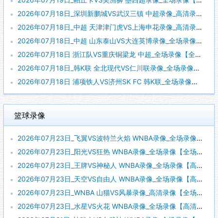
2026年07月18日_深圳新鹏城VS武汉三镇 中超录像_高清录像【全场回放】
2026年07月18日_中超 天津津门虎VS上海申花录像_高清录像【全场回放】
2026年07月18日_中超 山东泰山VS大连英博录像_全场录像【全场回放】
2026年07月18日 浙江队VS重庆铜梁龙 中超_全场录像【全场回放】
2026年07月18日_韩K联 全北现代VS仁川联录像_全场录像【高清回放】
2026年07月18日 浦项铁人VS济州SK FC 韩K联_全场录像【视频集锦】
篮球录像
2026年07月23日_飞翼VS波特兰火焰 WNBA录像_全场录像【高清回放】
2026年07月23日_阳光VS狂热 WNBA录像_全场录像【全场回放】
2026年07月23日_王牌VS神秘人 WNBA录像_全场录像【高清回放】
2026年07月23日_天空VS自由人 WNBA录像_全场录像【高清回放】
2026年07月23日_WNBA 山猫VS风暴录像_高清录像【全场回放】
2026年07月23日_水星VS火花 WNBA录像_全场录像【高清回放】